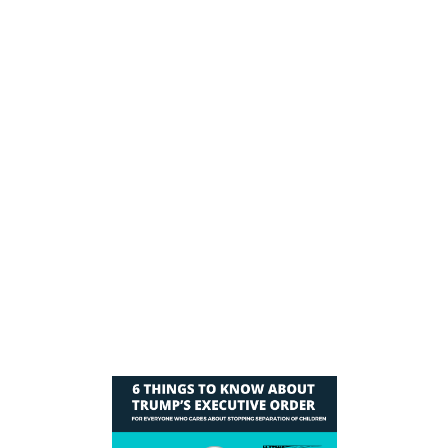
nuevas, según sea necesario. Están también
reclutando otros departamentos a nivel de
gabinete para hacer lo mismo.
Jeff Sessions recibirán más recursos para
deportar a las familias más rápidamente
después de que sean enjuiciadas, y se
apropiarán de los fondos si es necesario.
La orden no aplica a ninguna familia que ya
haya sido separada, y las políticas existentes
imponen la responsabilidad a los padres de
encontrar a sus hijos bajo la custodia del HHS y
tratar de reunirse con ellos.