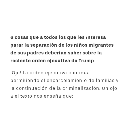
policies place the responsibility on parents to
find their children in HHS custody and seek to
reunite with them.
6 cosas que a todos los que les interesa
parar la separación de los niños migrantes
de sus padres deberían saber sobre la
reciente orden ejecutiva de Trump
¡Ojo! La orden ejecutiva continua
permitiendo el encarcelamiento de familias y
la continuación de la criminalización. Un ojo
a el texto nos enseña que:
DHS tendrá más dinero para crear nuevas
prisiones familiares que detendran a padres e
hijxs, mientras que los padres estan siendo