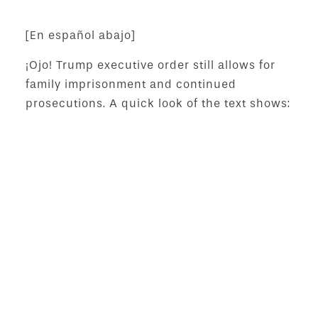
[En español abajo]
¡Ojo! Trump executive order still allows for
family imprisonment and continued
prosecutions. A quick look of the text shows:
DHS will receive more money to create new
family prisons that will hold parents and
children together, while the parents are being
criminally prosecuted and while their
deportation cases are pending.
Given that criminal prosecutions and
deportation cases of parents can take long
periods of time, and that children are supposed
to be detained along with their parents,