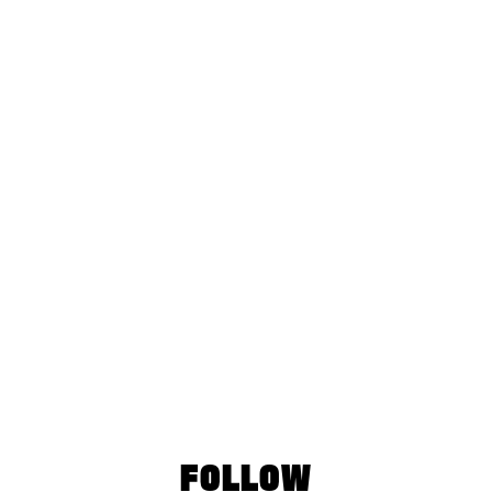
THE POWER OF WATER HEALING
Listen Now
ALL EPISODES
FOLLOW