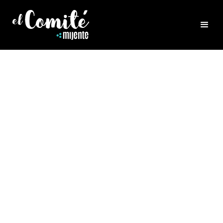
HEALING
S2 EP2 PART 1: LA
POLÍTICA DE TERRITORIO
Y LA MEDICINA
Season 2: La Cura’s first episode in Spanish!
Este es el primer episodio de La Cura en
español! Esta es la primera parte de una
conversación de dos partes con Mimi
Salvador Lucero, joven Kichwa de la área de