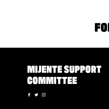
FO
MIJENTE SUPPORT
COMMITTEE